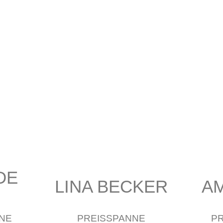
DE
LINA BECKER
A
NE
PREISSPANNE
P