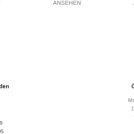
N
ANSEHEN
den
Mo
D
9
05