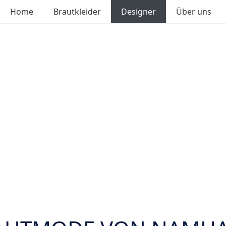
Home
Brautkleider
Designer
Über uns
signer Brautklei