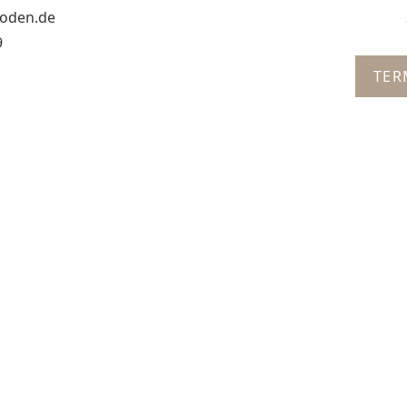
oden.de​
9
TER