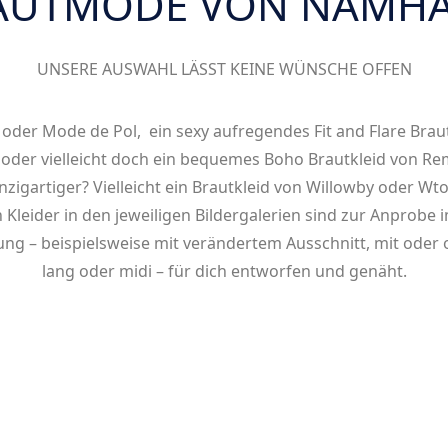
AUTMODE VON NAMHA
UNSERE AUSWAHL LÄSST KEINE WÜNSCHE OFFEN
oder Mode de Pol, ein sexy aufregendes Fit and Flare Braut
t oder vielleicht doch ein bequemes Boho Brautkleid von Remb
igartiger? Vielleicht ein Brautkleid von Willowby oder Wto
n Kleider in den jeweiligen Bildergalerien sind zur Anprobe 
g – beispielsweise mit verändertem Ausschnitt, mit oder o
lang oder midi – für dich entworfen und genäht.